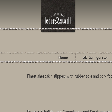
Home
3D Configurator
Finest sheepskin slippers with rubber sole and cork fo
Feinstes Schafffell mit Gummisohle und Korkfussbett