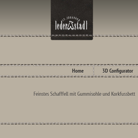
Home
3D Configurator
Feinstes Schafffell mit Gummisohle und Korkfussbett