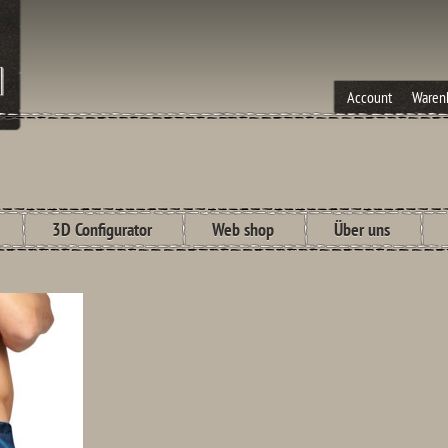
Account
Waren
3D Configurator
Web shop
Über uns